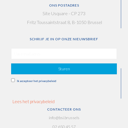
ONS POSTADRES
Site Usquare - CP 273
Fritz Toussaintstraat 8, B-1050 Brussel
SCHRIJF JE IN OP ONZE NIEUWSBRIEF
Sturen
Ik accepteer het privacybeleid
Lees het privacybeleid
CONTACTEER ONS
info@bsi.brussels
02 650 45 57