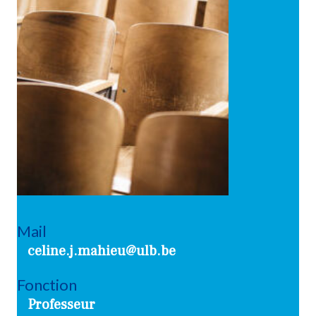
Mail
celine.j.mahieu@ulb.be
Fonction
Professeur