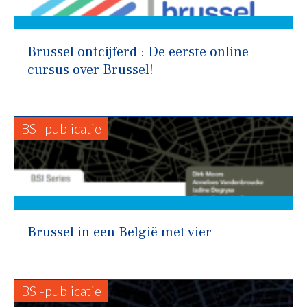
Brussel ontcijferd : De eerste online
cursus over Brussel!
BSI-publicatie
Brussel in een België met vier
BSI-publicatie