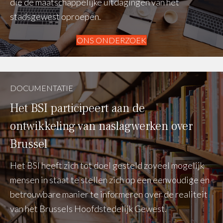
die de maatschappelijke uitdagingen van het
stadsgewest oproepen.
ONS ONDERZOEK
DOCUMENTATIE
Het BSI participeert aan de
ontwikkeling van naslagwerken over
Brussel
Het BSI heeft zich tot doel gesteld zoveel mogelijk
mensen in staat te stellen zich op een eenvoudige en
betrouwbare manier te informeren over de realiteit
van het Brussels Hoofdstedelijk Gewest.