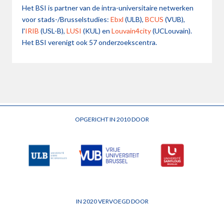
Het BSI is partner van de intra-universitaire netwerken
voor stads-/Brusselstudies:
Ebxl
(ULB),
BCUS
(VUB),
l'
IRIB
(USL-B),
LUSI
(KUL) en
Louvain4city
(UCLouvain).
Het BSI verenigt ook 57 onderzoekscentra.
OPGERICHT IN 2010 DOOR
IN 2020 VERVOEGD DOOR