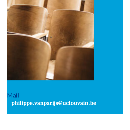
Mail
philippe.vanparijs@uclouvain.be