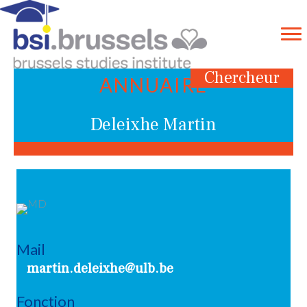
Chercheur
ANNUAIRE
Deleixhe Martin
Mail
martin.deleixhe@ulb.be
Fonction