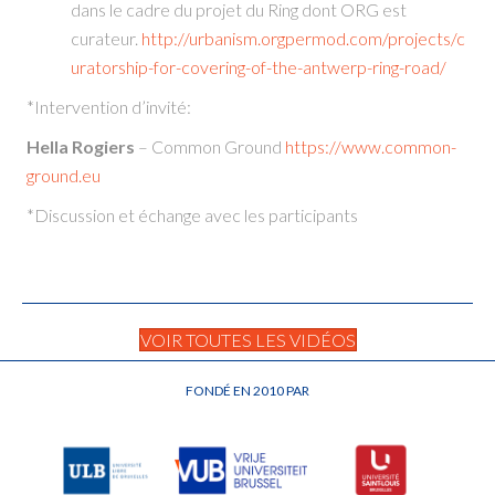
dans le cadre du projet du Ring dont ORG est
curateur.
http://urbanism.orgpermod.com/projects/c
uratorship-for-covering-of-the-antwerp-ring-road/
*Intervention d’invité:
Hella Rogiers
– Common Ground
https://www.common-
ground.eu
*Discussion et échange avec les participants
VOIR TOUTES LES VIDÉOS
FONDÉ EN 2010 PAR