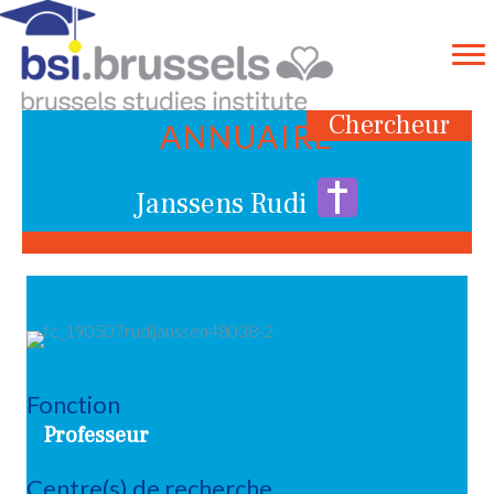
Chercheur
ANNUAIRE
Janssens Rudi
Fonction
Professeur
Centre(s) de recherche