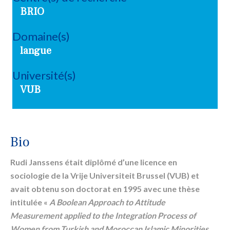
BRIO
Domaine(s)
langue
Université(s)
VUB
Bio
Rudi Janssens était diplômé d’une licence en
sociologie de la Vrije Universiteit Brussel (VUB) et
avait obtenu son doctorat en 1995 avec une thèse
intitulée «
A Boolean Approach to Attitude
Measurement applied to the Integration Process of
Women from Turkish and Moroccan Islamic Minorities