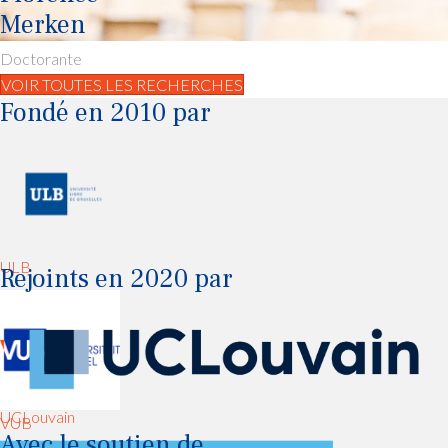
Merken
Doctorante
VOIR TOUTES LES RECHERCHES
Fondé en 2010 par
ULB
Rejoints en 2020 par
UCLouvain
VUB
Avec le soutien de