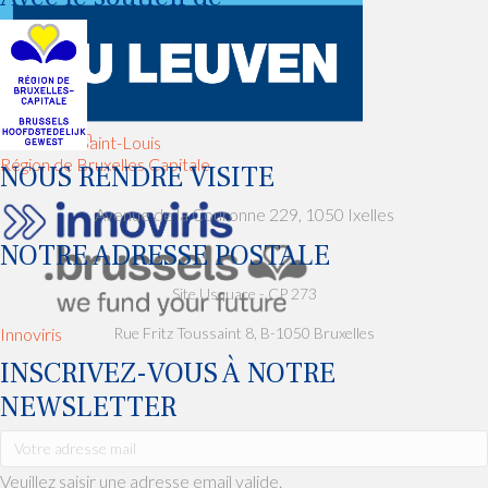
KUL Leuven
Université Saint-Louis
Région de Bruxelles Capitale
NOUS RENDRE VISITE
Avenue de la Couronne 229, 1050 Ixelles
NOTRE ADRESSE POSTALE
Site Usquare - CP 273
Innoviris
Rue Fritz Toussaint 8, B-1050 Bruxelles
INSCRIVEZ-VOUS À NOTRE
NEWSLETTER
Veuillez saisir une adresse email valide.