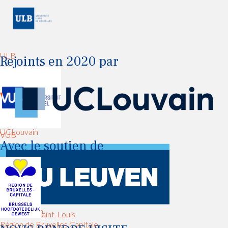
ULB
Rejoints en 2020 par
UCLouvain
VUB
Avec le soutien de
KUL Leuven
Université Saint-Louis
Région de Bruxelles Capitale