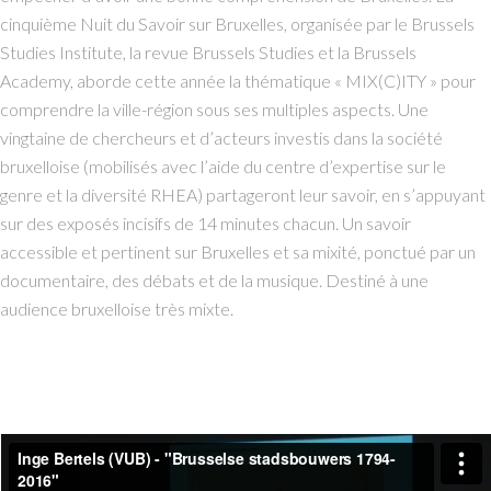
cinquième Nuit du Savoir sur Bruxelles, organisée par le Brussels
Studies Institute, la revue Brussels Studies et la Brussels
Academy, aborde cette année la thématique « MIX(C)ITY » pour
comprendre la ville-région sous ses multiples aspects. Une
vingtaine de chercheurs et d’acteurs investis dans la société
bruxelloise (mobilisés avec l’aide du centre d’expertise sur le
genre et la diversité RHEA) partageront leur savoir, en s’appuyant
sur des exposés incisifs de 14 minutes chacun. Un savoir
accessible et pertinent sur Bruxelles et sa mixité, ponctué par un
documentaire, des débats et de la musique. Destiné à une
audience bruxelloise très mixte.