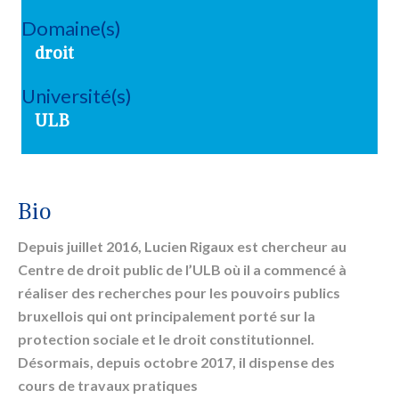
Domaine(s)
droit
Université(s)
ULB
Bio
Depuis juillet 2016, Lucien Rigaux est chercheur au
Centre de
droit
public de l’ULB où il a commencé à
réaliser des recherches pour les pouvoirs publics
bruxellois qui ont principalement porté sur la
protection sociale et le
droit
constitutionnel
.
Désormais, depuis octobre 2017, il dispense des
cours de travaux pratiques