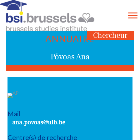
Chercheur
ANNUAIRE
Póvoas Ana
Mail
ana.povoas@ulb.be
Centre(s) de recherche