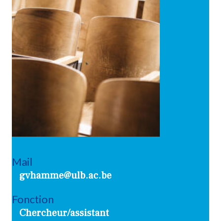
Mail
gvhamme@ulb.ac.be
Fonction
Chercheur/assistant