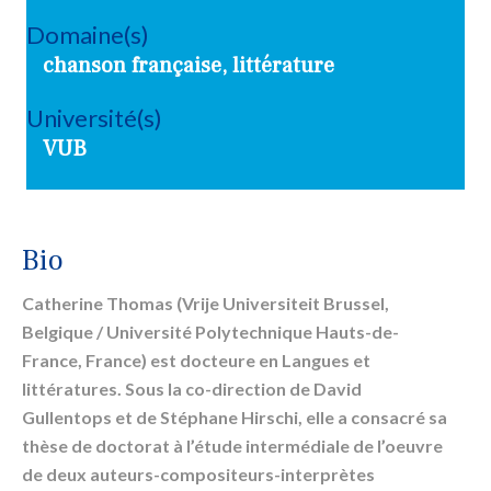
Domaine(s)
chanson française, littérature
Université(s)
VUB
Bio
Catherine Thomas (Vrije Universiteit Brussel,
Belgique / Université Polytechnique Hauts-de-
France, France) est docteure en Langues et
littératures. Sous la co-direction de David
Gullentops et de Stéphane Hirschi, elle a consacré sa
thèse de doctorat à l’étude intermédiale de l’oeuvre
de deux auteurs-compositeurs-interprètes