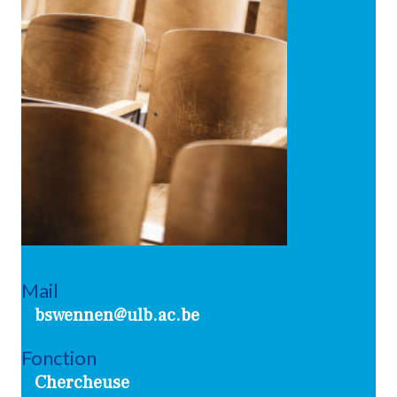
Mail
bswennen@ulb.ac.be
Fonction
Chercheuse