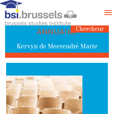
Chercheur
ANNUAIRE
Kervyn de Meerendré Marie