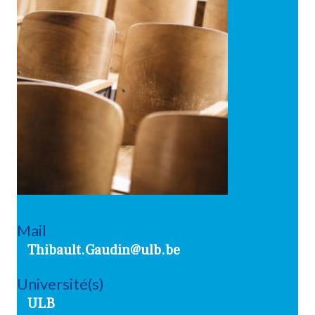
Mail
Thibault.Gaudin@ulb.be
Université(s)
ULB