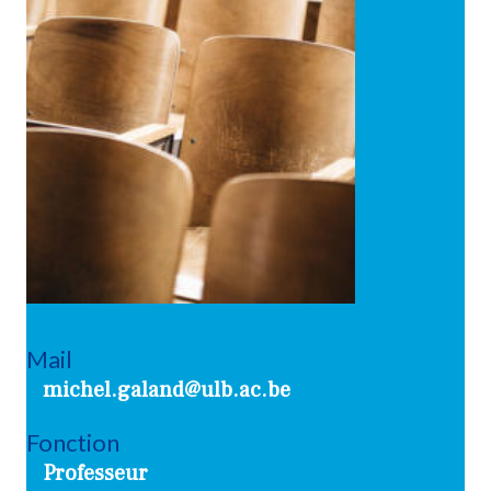
Mail
michel.galand@ulb.ac.be
Fonction
Professeur