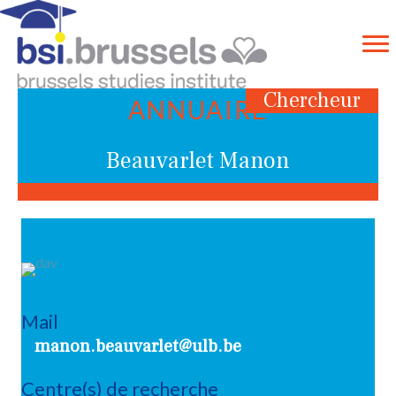
Chercheur
ANNUAIRE
Beauvarlet Manon
Mail
manon.beauvarlet@ulb.be
Centre(s) de recherche