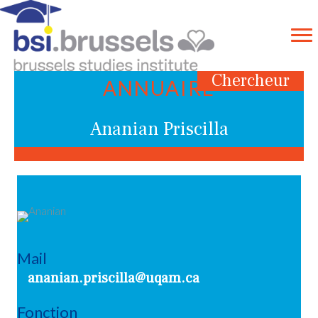
Chercheur
ANNUAIRE
Ananian Priscilla
Mail
ananian.priscilla@uqam.ca
Fonction