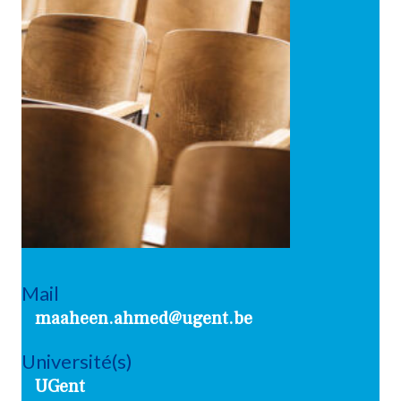
Mail
maaheen.ahmed@ugent.be
Université(s)
UGent