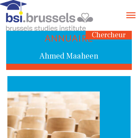
Chercheur
ANNUAIRE
Ahmed Maaheen