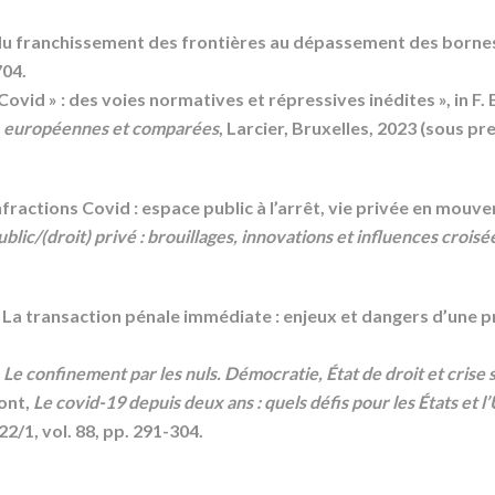
: du franchissement des frontières au dépassement des bornes
704.
« Covid » : des voies normatives et répressives inédites », in F. 
s, européennes et comparées
, Larcier, Bruxelles, 2023 (sous pr
infractions Covid : espace public à l’arrêt, vie privée en mouvem
public/(droit) privé : brouillages, innovations et influences croisé
« La transaction pénale immédiate : enjeux et dangers d’une p
, Le confinement par les nuls. Démocratie, État de droit et crise 
mont,
Le covid-19 depuis deux ans : quels défis pour les États et 
022/1, vol. 88, pp. 291-304.