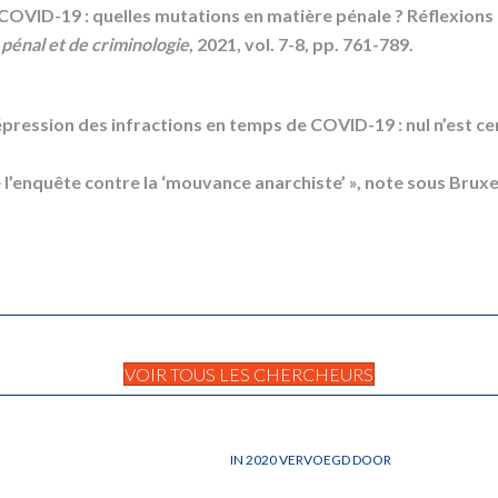
 COVID-19 : quelles mutations en matière pénale ? Réflexions
pénal et de criminologie
, 2021, vol. 7-8, pp. 761-789.
Répression des infractions en temps de COVID-19 : nul n’est cens
e l’enquête contre la ‘mouvance anarchiste’ », note sous Brux
VOIR TOUS LES CHERCHEURS
IN 2020 VERVOEGD DOOR