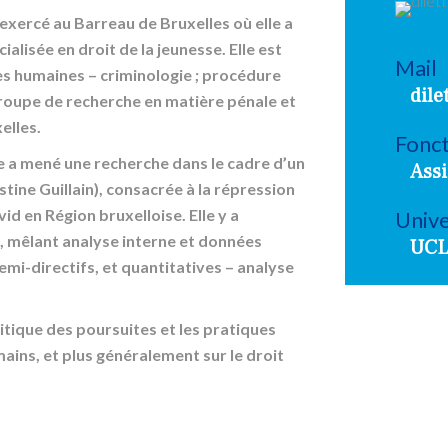
 a exercé au Barreau de Bruxelles où elle a
ialisée en droit de la jeunesse. Elle est
Mail
es humaines – criminologie ; procédure
dile
roupe de recherche en matière pénale et
elles.
Fonc
 a mené une recherche dans le cadre d’un
Assi
tine Guillain), consacrée à la répression
d en Région bruxelloise. Elle y a
Unive
 mêlant analyse interne et données
UCL
semi-directifs, et quantitatives – analyse
itique des poursuites et les pratiques
mains, et plus généralement sur le droit