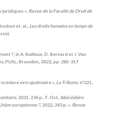
 juridiques »,
Revue de la Faculté de Droit de
Bouhon et. al.,
Les droits humains en temps de
esse).
ent ?, in A. Bailleux, D. Bernard et J. Van
es
, PUSL, Bruxelles, 2022, pp. 285-317
rocédure extrajudiciaire »,
La Tribune
, n°221,
sanitaire
, 2021, 236 p., F. Ost,
Abécédaire
l’Union européenne ?
, 2022, 243 p. »,
Revue