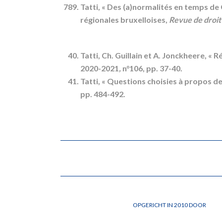
Tatti, « Des (a)normalités en temps de
régionales bruxelloises,
Revue de droit 
Tatti, Ch. Guillain et A. Jonckheere, « 
2020-2021
,
n°106, pp. 37-40.
Tatti, « Questions choisies à propos d
pp. 484-492.
OPGERICHT IN 2010 DOOR