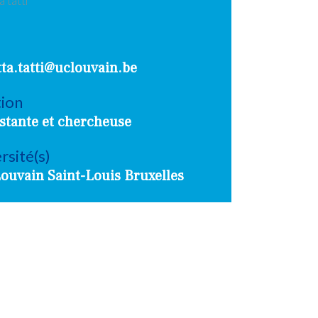
tta.tatti@uclouvain.be
tion
stante et chercheuse
rsité(s)
ouvain Saint-Louis Bruxelles