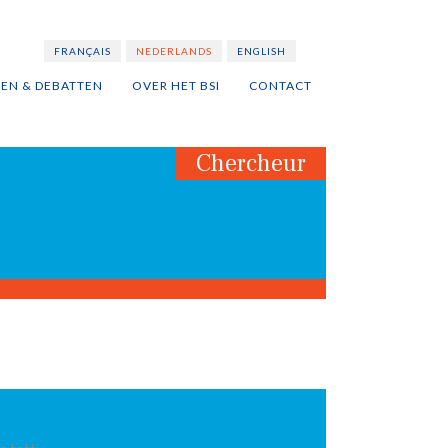
FRANÇAIS
NEDERLANDS
ENGLISH
TEN & DEBATTEN
OVER HET BSI
CONTACT
Chercheur