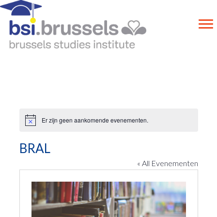
Er zijn geen aankomende evenementen.
N
o
t
BRAL
i
c
e
« All Evenementen