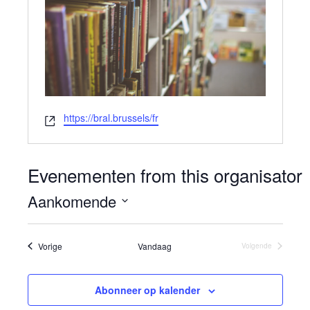
W
https://bral.brussels/fr
e
b
s
Evenementen from this organisator
i
t
Aankomende
e
S
e
Evenementen
Vorige
Vandaag
Volgende
Evenementen
l
e
Abonneer op kalender
c