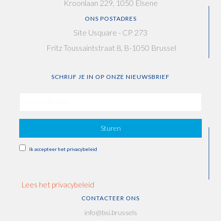
i
Kroonlaan 229, 1050 Elsene
e
ONS POSTADRES
Site Usquare - CP 273
Fritz Toussaintstraat 8, B-1050 Brussel
SCHRIJF JE IN OP ONZE NIEUWSBRIEF
Sturen
Ik accepteer het privacybeleid
Lees het privacybeleid
CONTACTEER ONS
info@bsi.brussels