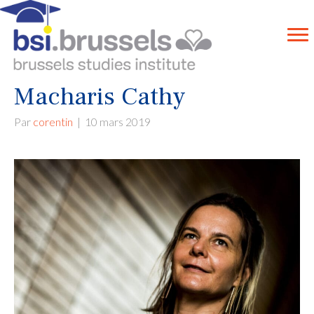
Macharis Cathy
Par
corentin
|
10 mars 2019