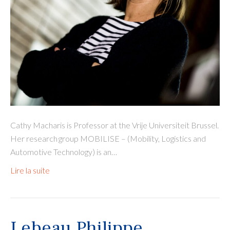
Cathy Macharis is Professor at the Vrije Universiteit Brussel.
Her research group MOBILISE – (Mobility, Logistics and
Automotive Technology) is an…
Lire la suite
Lebeau Philippe