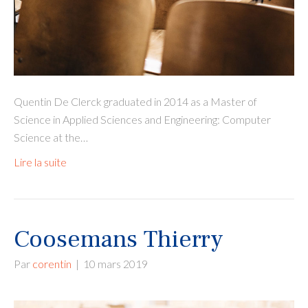
Quentin De Clerck graduated in 2014 as a Master of
Science in Applied Sciences and Engineering: Computer
Science at the…
Lire la suite
Coosemans Thierry
Par
corentin
|
10 mars 2019