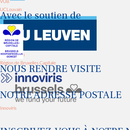
VUB
UCLouvain
Avec le soutien de
Université Saint-Louis
KUL Leuven
Région de Bruxelles Capitale
NOUS RENDRE VISITE
NOTRE ADRESSE POSTALE
Innoviris