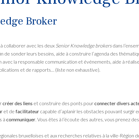
ledge Broker
 à collaborer avec les deux
Senior Knowledge brokers
dans l’ensem
fin de sonder leurs besoins, aide à construire l’agenda des thémati
n avec la responsable communication et événements, aide à réalis
ications et de rapports… (liste non exhaustive).
ur
créer des liens
et construire des ponts pour
connecter divers act
ur
et de
facilitateur
capable d’aplanir les obstacles pouvant surgir e
s à
communiquer
. Vous êtes à l’écoute des autres, vous prenez de
ionales bruxelloises et aux recherches relatives à la ville-Région d